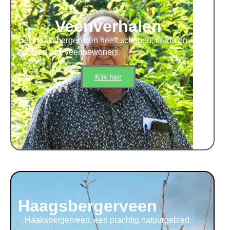
Veenverhalen
Het Haaksbergerveen heeft schapen, fauna en
flora, en ook veenbewoners.
Klik hier
Haagsbergerveen​
Haaksbergerveen, een prachtig natuurgebied.