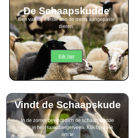
De Schaapskudde
Een van de eerste aan de mens aangepaste
dieren.
Klik hier
Vindt de Schaapskude
In de zomer bevindt zich de schaapskudde
zich in het Haaksbergerveen. Klik op zoek
om te