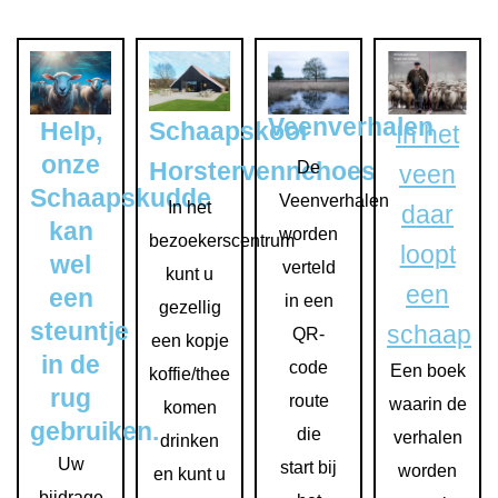
Veenverhalen
Schaapskooi
Help,
In het
onze
Horstervennehoes
De
veen
Schaapskudde
Veenverhalen
In het
daar
kan
worden
bezoekerscentrum
loopt
wel
verteld
kunt u
een
een
in een
gezellig
steuntje
schaap
QR-
een kopje
in de
code
Een boek
koffie/thee
rug
route
waarin de
komen
gebruiken.
die
verhalen
drinken
Uw
start bij
worden
en kunt u
bijdrage