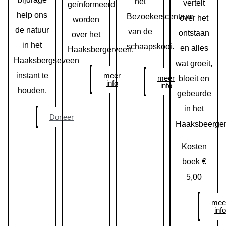
het
vertelt
geïnformeerd
help ons
Bezoekerscentrum
over het
worden
de natuur
van de
ontstaan
over het
in het
schaapskooi.
en alles
Haaksbergerveen.
Haaksbergseveen
wat groeit,
meer
instant te
meer
bloeit en
info
info
houden.
gebeurde
in het
Doneer
Haaksbeerger
Kosten
boek €
5,00
mee
info