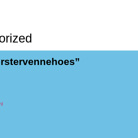
orized
rstervennehoes”
nl