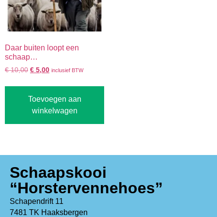
Daar buiten loopt een
schaap…
€
10,00
€
5,00
inclusief BTW
Toevoegen aan
winkelwagen
Schaapskooi
“Horstervennehoes”
Schapendrift 11
7481 TK Haaksbergen